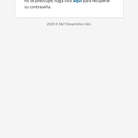
no se preocupe, haga click
aquí
para recuperar
su contraseña.
2020 © E&T Desarrollos SAS.