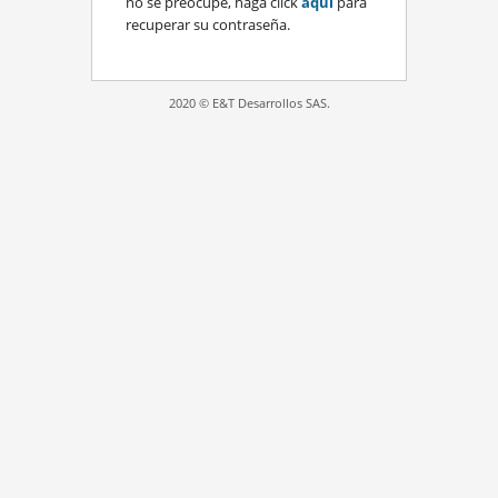
no se preocupe, haga click
aquí
para
recuperar su contraseña.
2020 © E&T Desarrollos SAS.