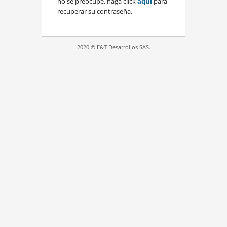
no se preocupe, haga click
aquí
para
recuperar su contraseña.
2020 © E&T Desarrollos SAS.