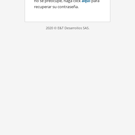
no se preocupe, haga click
aquí
para
recuperar su contraseña.
2020 © E&T Desarrollos SAS.